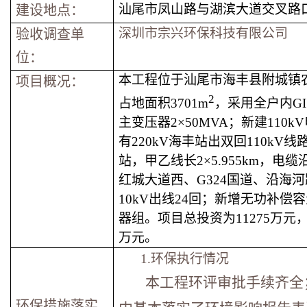
汕尾市凤山路与湖滨大道交叉路
建设地点：
深圳市宗兴环保科技有限公司
验收调查单
位
：
本工程位于汕尾市海丰县附城镇
项目概况：
2
占地面积3701m
，采用全户内G
主变压器2×50MVA；新建110
有220kV海丰站出双回110kV线
站，甲乙线长2×5.955km，电
红城大道西、G324国道、沿海
10kV出线24回；新增无功补偿容量2
器组。项目总投资为11275万元
万元。
1.
环保执行情况
本工程环评审批手续齐全
环保措施落实