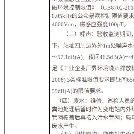
磁环境控制限值》（GB8702-20
0.05kHz的公众暴露控制限值
4000V/m，磁感应强度100μT。
（三）噪声：验收监测期间
下，站址四周边界外1m处噪声水平为
～57.1dB(A)，夜间46.5dB(A)～
足《工业企业厂界环境噪声排放标准》
2008) 3类标准限值要求即昼间65
55dB(A)的限值要求。
（四）废水：维修、巡检人员
粪池处理后暂时作为变电站内外
管网覆盖后再接入污水管网；输
废水产生。