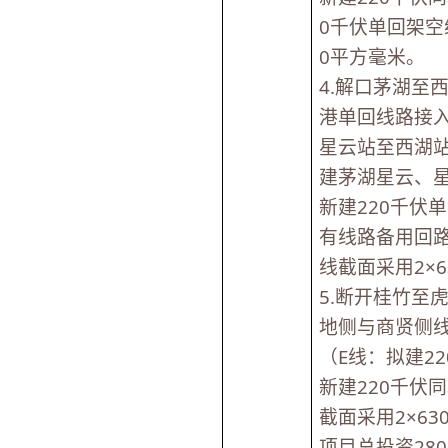
0千伏单回架空
0平方毫米。
4.解口茅湖至
港单回线路接
星云站至西湖
建茅湖星云、
新建220千伏单
有线路备用回路挂
线截面采用2×
5.断开桂竹至
地侧与商贤侧
（E线：拟建2
新建220千伏
截面采用2×6
项目总投资28