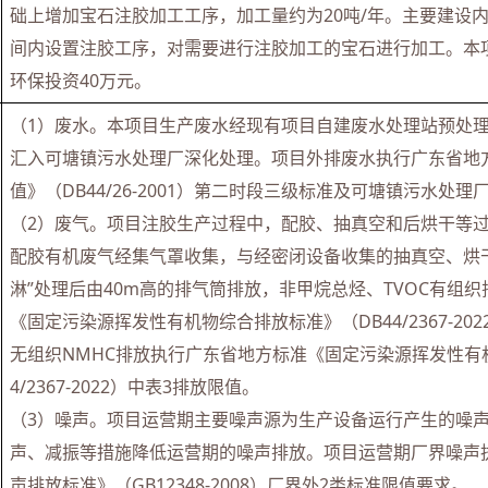
础上增加宝石注胶加工工序，加工量约为20吨/年。主要建设内
间内设置注胶工序，对需要进行注胶加工的宝石进行加工。本项
环保投资40万元。
（1）废水。本项目生产废水经现有项目自建废水处理站预处
汇入可塘镇污水处理厂深化处理。项目外排废水执行广东省地
值》（DB44/26-2001）第二时段三级标准及可塘镇污水处
（2）废气。项目注胶生产过程中，配胶、抽真空和后烘干等
配胶有机废气经集气罩收集，与经密闭设备收集的抽真空、烘
淋”处理后由40m高的排气筒排放，非甲烷总烃、TVOC有组
《固定污染源挥发性有机物综合排放标准》（DB44/2367-20
无组织NMHC排放执行广东省地方标准《固定污染源挥发性有
4/2367-2022）中表3排放限值。
（3）噪声。项目运营期主要噪声源为生产设备运行产生的噪
声、减振等措施降低运营期的噪声排放。项目运营期厂界噪声
声排放标准》（GB12348-2008）厂界外2类标准限值要求。