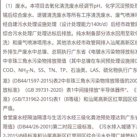
（1）废水。本项目去氧化清洗废水经调节pH、化学沉淀预处
锡后综合废水、退镀清洗废水等所有工序清洗废水、废气喷淋
经自建污水处理设施处理（设计处理能力140t/d）后经市政
综合污水处理厂处理达标后排放。纯水制备部分浓水回用至软
洗）和废气喷淋塔用水，其他浓水经市政管网排入汕尾高新区
外排生产废水中总镍、总铜执行广东省《电镀水污染物排放标准》(DB4
中非珠三角水污染物排放限值（其中总镍在车间预处理设施排口
COD、NH
-N、SS、TN、TP、石油类、LAS、硫化物执行
3
准》(DB44/1597-2015)表2中非珠三角水污染物排放限值的
放标准》（GB 39731-2020）表1中间接排放“半导体器件
准》(GB/T31962-2015)表1（B等级）和汕尾高新区红草
严值。
食堂废水经隔油隔渣与生活污水经三级化粪池预处理达到广东
限值》(DB44/26-2001)第二时段三级标准、《污水排入城镇下水
2-2015)B级标准和汕尾高新区红草园区综合污水处理厂接管