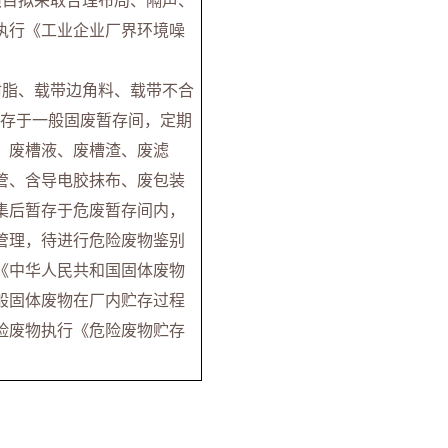
项目拟采取合理布局、隔声、
执行《工业企业厂界环境噪
树脂、载带边角料、载带不合
暂存于一般固废暂存间，定期
、废槽液、废槽渣、废滤
管、含导电胶抹布、废包装
集后暂存于危废暂存间内，
管理，待进行危险废物鉴别
《中华人民共和国固体废物
般固体废物在厂内贮存过程
险废物执行《危险废物贮存