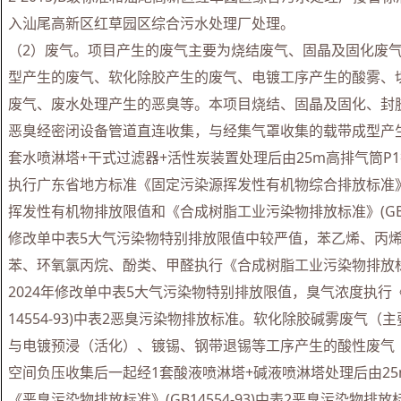
入汕尾高新区红草园区综合污水处理厂处理。
（2）废气。项目产生的废气主要为烧结废气、固晶及固化废
型产生的废气、软化除胶产生的废气、电镀工序产生的酸雾、
废气、废水处理产生的恶臭等。本项目烧结、固晶及固化、封
恶臭经密闭设备管道直连收集，与经集气罩收集的载带成型产
套水喷淋塔+干式过滤器+活性炭装置处理后由25m高排气筒P1
执行广东省地方标准《固定污染源挥发性有机物综合排放标准》(DB44
挥发性有机物排放限值和《合成树脂工业污染物排放标准》(GB3157
修改单中表5大气污染物特别排放限值中较严值，苯乙烯、丙烯腈
苯、环氧氯丙烷、酚类、甲醛执行《合成树脂工业污染物排放标准》(G
2024年修改单中表5大气污染物特别排放限值，臭气浓度执行
14554-93)中表2恶臭污染物排放标准。软化除胶碱雾废气
与电镀预浸（活化）、镀锡、钢带退锡等工序产生的酸性废气
空间负压收集后一起经1套酸液喷淋塔+碱液喷淋塔处理后由25
《恶臭污染物排放标准》(GB14554-93)中表2恶臭污染物