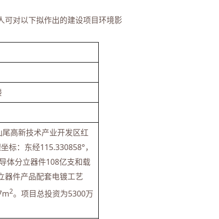
人可对以下拟作出的建设项目环境影
楼
汕尾高新技术产业开发区红
东经115.330858°，
半导体分立器件108亿支和载
分立器件产品配套电镀工艺
2
7m
。项目总投资为5300万