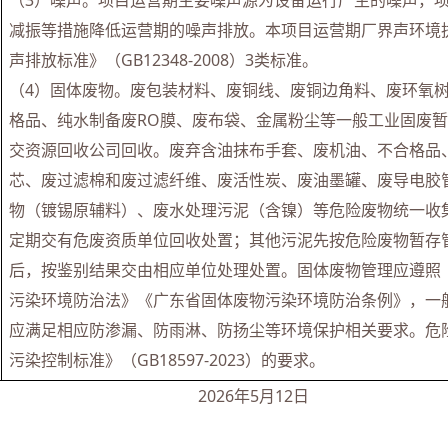
（3）噪声。项目运营期主要噪声源为设备运行产生的噪声，
减振等措施降低运营期的噪声排放。本项目运营期厂界声环境
声排放标准》（GB12348-2008）3类标准。
（4）固体废物。废包装材料、废铜线、废铜边角料、废环氧
格品、纯水制备废RO膜、废布袋、金属粉尘等一般工业固废
交资源回收公司回收。废弃含油抹布手套、废机油、不合格品
芯、废过滤棉和废过滤纤维、废活性炭、废油墨罐、废导电胶
物（镀锡原辅料）、废水处理污泥（含镍）等危险废物统一收
定期交有危废资质单位回收处置；其他污泥先按危险废物暂存
后，按鉴别结果交由相应单位处理处置。固体废物管理应遵照
污染环境防治法》《广东省固体废物污染环境防治条例》，一
应满足相应防渗漏、防雨淋、防扬尘等环境保护相关要求。危
污染控制标准》（GB18597-2023）的要求。
年5月12日