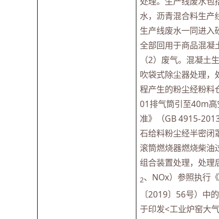
处理。生产线废水包
水，沥青混合料生产
生产线废水一同进入
全部回用于商品混凝
（2）废气。混凝土
吹袋式除尘器处理，处
程产生的粉尘经粉料
01排气筒引至40
准》（GB 4915-
石给料粉尘经半密闭
滚筒燃烧器燃烧柴油
组合装置处理，处理后
、NOx）参照执行
2
〔2019〕56号）
于印发<工业炉窑大气