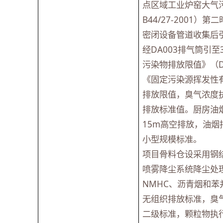
点区域工业炉窑大气
B44/27-200
密闭设备管道收集后引
经DA003排气筒引
污染物排放限值》（D
《固定污染源挥发性有机
排放限值，臭气浓度执
排放标准值。厨房油
15m高空排放，油烟排
小型规模标准。
项目骨料仓设采用钢
喷雾降尘系统降尘处
NMHC、沥青烟和苯并
无组织排放标准，臭气浓
二级标准，颗粒物执行