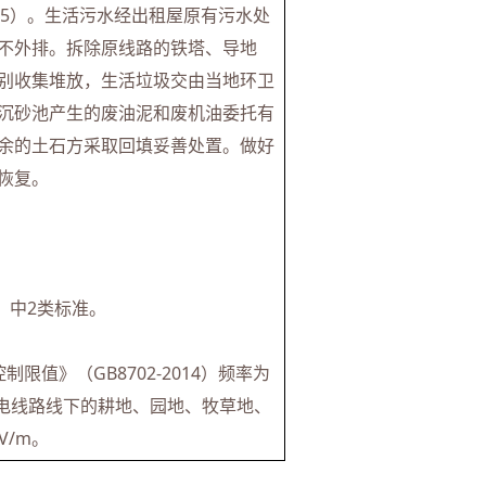
025）。生活污水经出租屋原有污水处
不外排。拆除原线路的铁塔、导地
别收集堆放，生活垃圾交由当地环卫
沉砂池产生的废油泥和废机油委托有
余的土石方采取回填妥善处置。做好
恢复。
）中2类标准。
值》（GB8702-2014）频率为
架空输电线路线下的耕地、园地、牧草地、
V/m。