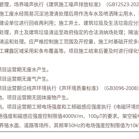
管理，场界噪声执行《建筑施工噪声排放标准》（GB12523-2
施工废水经简易沉淀池澄清处理后用作洗车水及喷洒降尘用水，
建设单位进行回收再利用；施工弃土、建筑垃圾及生活垃圾应分
处理，弃土及建筑垃圾清运至政府指定的合法消纳场处理；隔油
清运和处理。应严格控制施工范围及开挖量，施工时基础开挖多
工裸露区域采用彩条布覆盖等。项目施工结束后要及时进行绿化
项目运营期无废水产生。
项目运营期无废气产生。
目运营期沿线声环境执行《声环境质量标准》（GB3096-2008
物。项目运营期无固体废物产生。
响。项目运营期工频电场强度和工频磁感应强度执行《电磁环境控制限
时电场强度和磁感应强度控制限值4000V/m、100μT的要求。
养殖水面、道路等场所，其频率50Hz的电场强度控制限值为10k