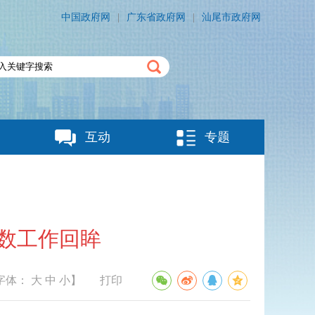
中国政府网
|
广东省政府网
|
汕尾市政府网
互动
专题
政数工作回眸
字体：
大
中
小
】
打印