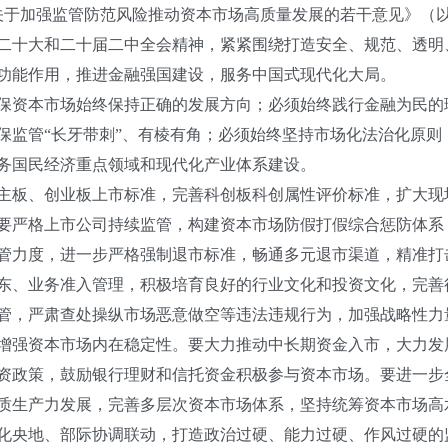
于加强监管防范风险推动资本市场高质量发展的若干意见》（
二十大和二十届二中全会精神，紧紧围绕打造安全、规范、透明
功能作用，推进金融强国建设，服务中国式现代化大局。
资本市场始终保持正确的发展方向；必须始终践行金融为民的
保监管“长牙带刺”、有棱有角；必须始终坚持市场化法治化原则
务国民经济重点领域和现代化产业体系建设。
板、创业板上市标准，完善科创板科创属性评价标准，扩大现
要严格上市公司持续监管，构建资本市场防假打假综合惩防体系
管力度，进一步严格强制退市标准，畅通多元退市渠道，精准打击
东、业务准入管理，积极培育良好的行业文化和投资文化，完善
管，严肃查处操纵市场恶意做空等违法违规行为，加强战略性力
增强资本市场内在稳定性。要大力推动中长期资金入市，大力发
资政策，鼓励银行理财和信托资金积极参与资本市场。要进一步
质生产力发展，完善多层次资本市场体系，坚持统筹资本市场高
化央地、部际协调联动，打造政治过硬、能力过硬、作风过硬的