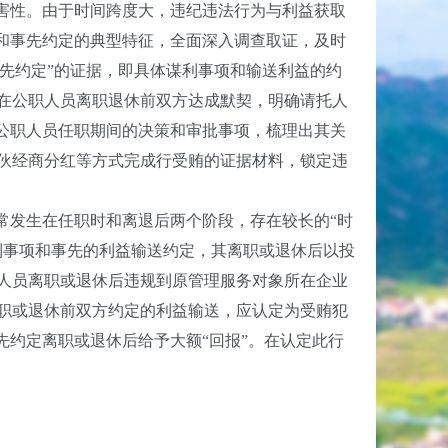
危害性。由于时间跨度大，违纪违法行为与利益获取
和事先约定的典型特征，全面深入调查取证，及时
事先约定”的证据，即具体谋利事项和输送利益的约
在公职人员离职退休前双方达成默契，明确请托人
公职人员任职期间的决策和审批事项，梳理出其关
伙经商分红等方式完成行受贿的证据材料，锁定违
常发生在任职时和离退后两个阶段，存在较长的“时
利事项和事先的利益输送约定，其离职或退休后以投
人员离职或退休后违规到原管理服务对象所在企业
职或退休前双方约定的利益输送，应认定为受贿犯
先约定离职或退休后给予大额“回报”。在认定此行