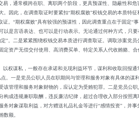
钱交易，通常横跨在职、离职两个阶段，更具预谋性、隐蔽性和
大。因此，在调查取证时要紧扣“期权腐败”权钱交易的本质特征
取证。“期权腐败”具有较强的预谋性，因此调查重点在于固定“
可以是言语表达、也可以是行动表示。无论通过何种方式，只要
约定”。二是紧紧围绕权钱交易本质进行调查取证。调取涉案党员
固定资产无偿交付使用、高消费买单、特定关系人代收贿赂、合
易、以权谋私，一般存在承诺和兑现利益环节，谋利和收取回报通
几点。一是党员公职人员在职期间与管理和服务对象有具体的谋
受该管理和服务对象财物的，应认定为受贿犯罪。二是党员公职
分构成违规兼职取酬，违反廉洁纪律，超过合理收入部分按照离
服务对象谋取利益，对方赠送礼品礼金等进行“感情投资”，并事
贿数额。