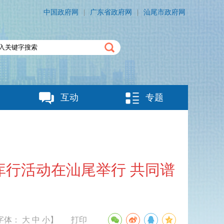
中国政府网
|
广东省政府网
|
汕尾市政府网
互动
专题
行活动在汕尾举行 共同谱
章
字体：
大
中
小
】
打印