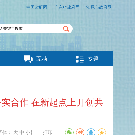
中国政府网
|
广东省政府网
|
汕尾市政府网
互动
专题
务实合作 在新起点上开创共
字体：
大
中
小
】
打印