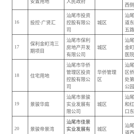
安置用地
人民政府
西
汕尾市投资
汕
16
投控·广贤汇
控股有限公
城区
道
司
五
汕尾市保利
汕
保利金町湾三
17
房地产开发
城区
金
期项目
有限公司
医
汕尾市华侨
汕
管理区投资
华侨管理
区
18
住宅用地
控股有限公
区
处
司
公
汕尾市景骏
汕
19
景骏华庭
实业发展有
城区
和
限公司
口
汕尾市佳景
汕
20
景骏帝景湾
实业发展有
城区
道