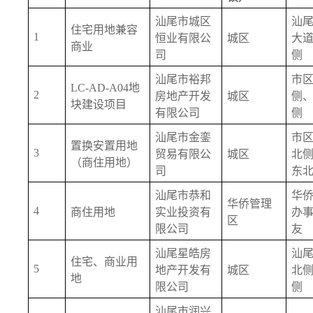
汕尾市城区
汕
住宅用地兼容
1
恒业有限公
城区
大
商业
司
侧
汕尾市裕邦
市
LC-AD-A04地
2
房地产开发
城区
侧
块建设项目
有限公司
侧
汕尾市金銮
市
置换安置用地
3
贸易有限公
城区
北
（商住用地）
司
东
汕尾市恭和
华
华侨管理
4
商住用地
实业投资有
办
区
限公司
友
汕尾星皓房
汕
住宅、商业用
5
地产开发有
城区
北
地
限公司
侧
汕尾市润兴