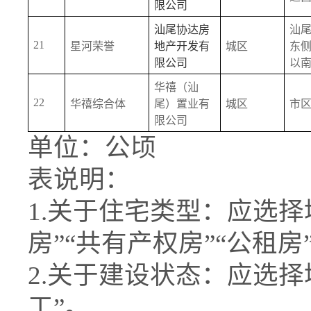
限公司
汕尾协达房
汕
21
星河荣誉
地产开发有
城区
东
限公司
以
华禧（汕
22
华禧综合体
尾）置业有
城区
市
限公司
单位：公顷
表说明：
1.关于住宅类型：应选择
房”“共有产权房”“公租房
2.关于建设状态：应选择
工”。