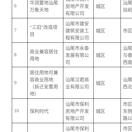
华润置地汕尾
汕
6
房地产开发
城区
万象天地
站
有限公司
汕尾市建安
“三旧”改造项
7
建筑安装工
城区
市
目
程有限公司
汕尾市永泰
汕
商业兼容居住
8
发展有限公
城区
与
用地
司
西
居住用地可兼
容商业用地
汕尾汉君商
汕
9
城区
（拆迁安置用
业有限公司
西
地）
汕尾市保利
市
10
保利时代
房地产开发
城区
东
有限公司
路
汕尾市保利
市