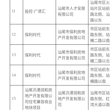
汕尾市区火
汕尾市人才安居
站片区站前
11
投控·广贤汇
有限公司
路北侧、汕
路以东
市区站前东
汕尾市保利房地
12
保利时代
路东侧、站
产开发有限公司
横二路以南
市区站前东
汕尾市保利房地
13
保利时代
路东侧、站
产开发有限公司
横二路以北
市区站前东
汕尾市保利房地
14
保利时代
路东侧、站
产开发有限公司
横路以南
汕尾汎港润和房
汕尾汎港润和房
汕尾市区站
地产开发有限公
15
地产开发有限公
路东侧、红
司住宅兼容商业
司
湾大道以南
地块项目