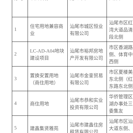
汕尾市区红
住宅用地兼容商
汕尾市城区恒业
1
湾大道品清
业
有限公司
段北侧
市区香湖路
LC-AD-A04地块
汕尾市裕邦房地
2
侧、体育中
建设项目
产开发有限公司
西侧
市区夏楼美
置换安置用地
汕尾市金銮贸易
3
东北侧（红
（商住用地）
有限公司
东路东北侧
华侨管理区
汕尾市恭和实业
4
商住用地
湖办事处三
投资有限公司
委集友
汕尾市区汕
汕尾市建鑫住房
5
建鑫集贤雅苑
大道东侧、
租赁有限公司