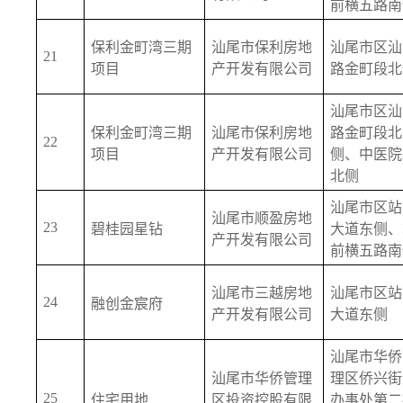
前横五路南
保利金町湾三期
汕尾市保利房地
汕尾市区汕
21
项目
产开发有限公司
路金町段北
汕尾市区汕
保利金町湾三期
汕尾市保利房地
路金町段北
22
项目
产开发有限公司
侧、中医院
北侧
汕尾市区站
汕尾市顺盈房地
23
碧桂园星钻
大道东侧、
产开发有限公司
前横五路南
汕尾市三越房地
汕尾市区站
24
融创金宸府
产开发有限公司
大道东侧
汕尾市华侨
汕尾市华侨管理
理区侨兴街
25
住宅用地
区投资控股有限
办事处第二