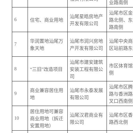
业路南侧
汕尾市区金
汕尾星皓房地产
6
住宅、商业用地
路北侧、东
开发有限公司
路南侧
华润置地汕尾万
汕尾市润兴房地
汕尾中央商
7
象天地
产开发有限公司
区站前路东
汕尾市建安建筑
市区体育馆
8
“三旧”改造项目
安装工程有限公
侧
司
汕尾市区腾
商业兼容居住用
汕尾市永泰发展
9
路与香洲路
地
有限公司
叉口西南侧
居住用地可兼容
汕尾汉君商业有
汕尾市区香
10
商业用地（拆迁
限公司
路西北侧
安置用地）