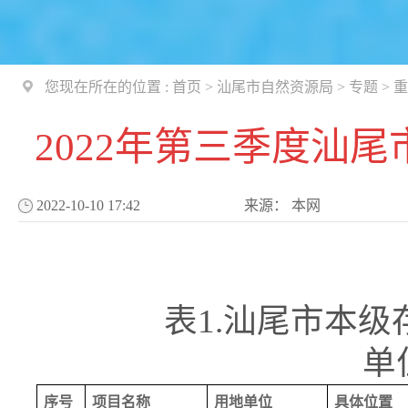
您现在所在的位置 :
首页
>
汕尾市自然资源局
>
专题
>
重
2022年第三季度汕
2022-10-10 17:42
来源：
本网
表1.汕尾市本
单
序号
项目名称
用地单位
具体位置