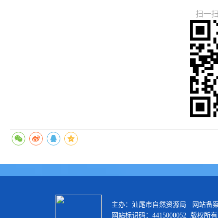
扫一
主办：汕尾市自然资源局 网站备
网站标识码：4415000052 版