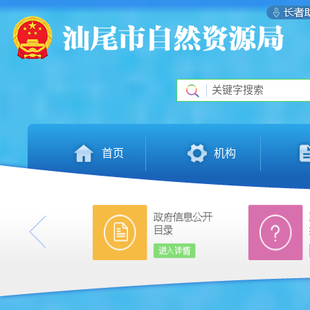
首页
机构