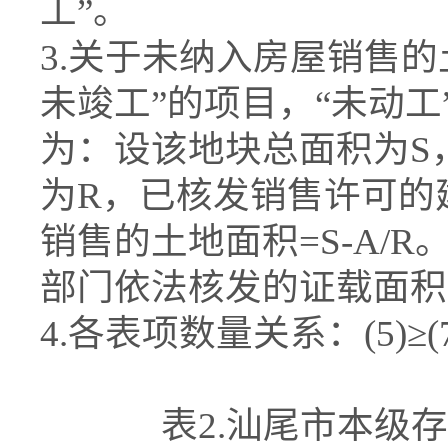
工”。
3.关于未纳入房屋销售
未竣工”的项目，“未动
为：设该地块总面积为S
为R，已核发销售许可的
销售的土地面积=S-A/
部门依法核发的证载面积
4.各表项数量关系：(5)≥(
表2.汕尾市本级