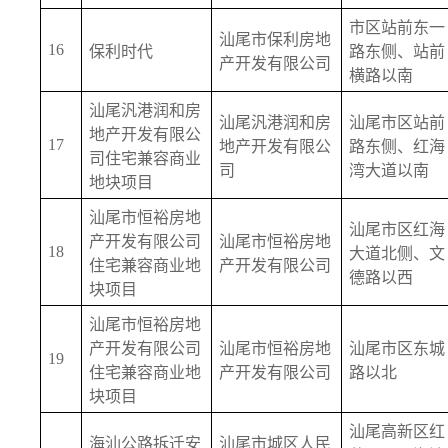
市区站前东一
汕尾市保利房地
16
保利时代
路东侧、站前
产开发有限公司
横路以南
汕尾汎港润和房
汕尾汎港润和房
汕尾市区站前
地产开发有限公
17
地产开发有限公
路东侧、红海
司住宅兼容商业
司
湾大道以南
地块项目
汕尾市恒裕房地
汕尾市区红海
产开发有限公司
汕尾市恒裕房地
18
大道北侧、文
住宅兼容商业地
产开发有限公司
德路以西
块项目
汕尾市恒裕房地
产开发有限公司
汕尾市恒裕房地
汕尾市区东城
19
住宅兼容商业地
产开发有限公司
路以北
块项目
汕尾高新区红
海汕公路拆迁安
汕尾市城区人民