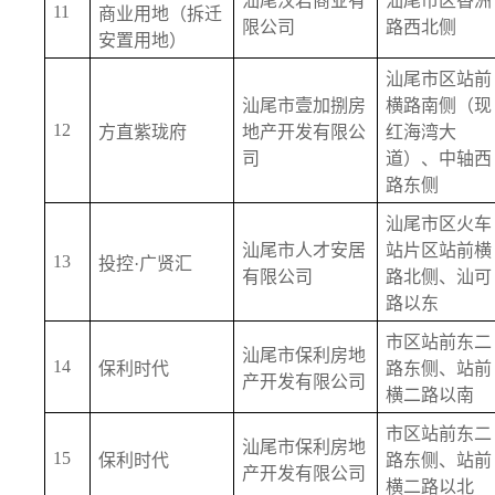
汕尾汉君商业有
汕尾市区香洲
11
商业用地（拆迁
限公司
路西北侧
安置用地）
汕尾市区站前
汕尾市壹加捌房
横路南侧（现
12
方直紫珑府
地产开发有限公
红海湾大
司
道）、中轴西
路东侧
汕尾市区火车
汕尾市人才安居
站片区站前横
13
投控·广贤汇
有限公司
路北侧、汕可
路以东
市区站前东二
汕尾市保利房地
14
保利时代
路东侧、站前
产开发有限公司
横二路以南
市区站前东二
汕尾市保利房地
15
保利时代
路东侧、站前
产开发有限公司
横二路以北