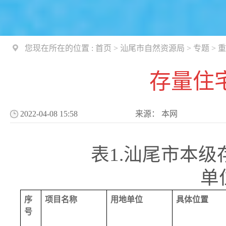
您现在所在的位置 :
首页
>
汕尾市自然资源局
>
专题
>
重
存量住
2022-04-08 15:58
来源：
本网
表1.汕尾市本
单
序
项目名称
用地单位
具体位置
号