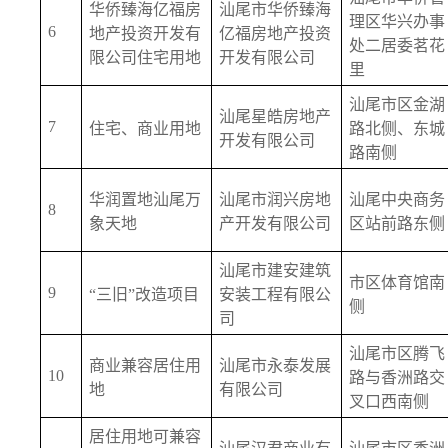
华侨臻海亿福房
汕尾市华侨臻海
理区华兴办事
6
地产投资开发有
亿福房地产投资
处二居委茗花
限公司住宅用地
开发有限公司
里
汕尾市区金湖
汕尾星皓房地产
7
住宅、商业用地
路北侧、东城
开发有限公司
路南侧
华润置地汕尾万
汕尾市润兴房地
汕尾中央商务
8
象天地
产开发有限公司
区站前路东侧
汕尾市建安建筑
市区体育馆南
9
“三旧”改造项目
安装工程有限公
侧
司
汕尾市区腾飞
商业兼容居住用
汕尾市永泰发展
10
路与香洲路交
地
有限公司
叉口西南侧
居住用地可兼容