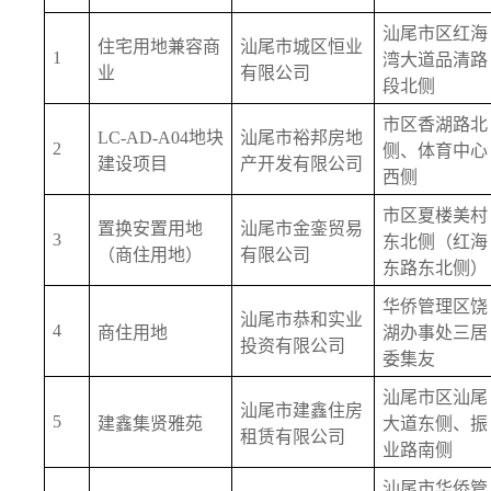
汕尾市区红海
住宅用地兼容商
汕尾市城区恒业
1
湾大道品清路
业
有限公司
段北侧
市区香湖路北
LC-AD-A04地块
汕尾市裕邦房地
2
侧、体育中心
建设项目
产开发有限公司
西侧
市区夏楼美村
置换安置用地
汕尾市金銮贸易
3
东北侧（红海
（商住用地）
有限公司
东路东北侧）
华侨管理区饶
汕尾市恭和实业
4
商住用地
湖办事处三居
投资有限公司
委集友
汕尾市区汕尾
汕尾市建鑫住房
5
建鑫集贤雅苑
大道东侧、振
租赁有限公司
业路南侧
汕尾市华侨管