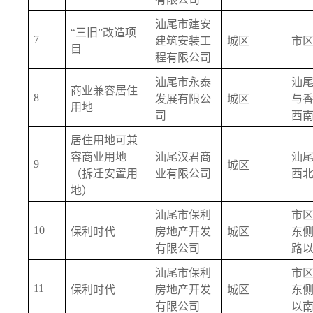
汕尾市建安
“三旧”改造项
7
建筑安装工
城区
市
目
程有限公司
汕尾市永泰
汕
商业兼容居住
8
发展有限公
城区
与
用地
司
西
居住用地可兼
容商业用地
汕尾汉君商
汕
9
城区
（拆迁安置用
业有限公司
西
地）
汕尾市保利
市
10
保利时代
房地产开发
城区
东
有限公司
路
汕尾市保利
市
11
保利时代
房地产开发
城区
东
有限公司
以