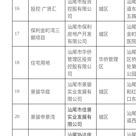
汕尾市投资
汕
16
投控·广贤汇
控股有限公
城区
道
司
五
汕尾市保利
汕
保利金町湾三
17
房地产开发
城区
金
期项目
有限公司
医
汕尾市华侨
汕
管理区投资
华侨管理
区
18
住宅用地
控股有限公
区
处
司
公
汕尾市景骏
汕
19
景骏华庭
实业发展有
城区
和
限公司
口
汕尾市佳景
汕
20
景骏帝景湾
实业发展有
城区
道
限公司
汕尾协达房
汕