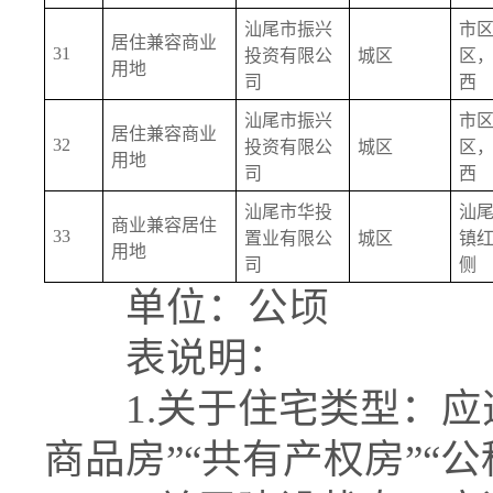
汕尾市振兴
市
居住兼容商业
31
投资有限公
城区
区
用地
司
西
汕尾市振兴
市
居住兼容商业
32
投资有限公
城区
区
用地
司
西
汕尾市华投
汕
商业兼容居住
33
置业有限公
城区
镇
用地
司
侧
单位：公顷
表说明：
1.关于住宅类型：应选
商品房”“共有产权房”“公