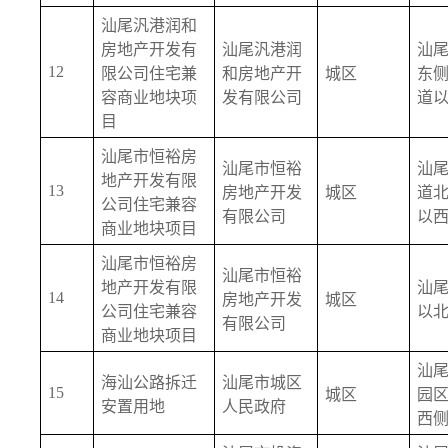
汕尾汎港润和
房地产开发有
汕尾汎港润
汕
12
限公司住宅兼
和房地产开
城区
东
容商业地块项
发有限公司
道
目
汕尾市恒裕房
汕尾市恒裕
汕
地产开发有限
13
房地产开发
城区
道
公司住宅兼容
有限公司
以
商业地块项目
汕尾市恒裕房
汕尾市恒裕
地产开发有限
汕
14
房地产开发
城区
公司住宅兼容
以
有限公司
商业地块项目
汕
海汕公路拆迁
汕尾市城区
15
城区
园
安置用地
人民政府
西