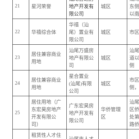
21
星河荣誉
地产开发有
城区
东
限公司
以
华禧（汕
22
华禧综合体
尾）置业有
城区
市
限公司
汕尾万盛房
汕
居住兼容商业
23
地产有限公
城区
道以
用地
司
侧
星合置业 
居住兼容商业
市
24
(汕尾)有限
城区
用地
侧
公司
居住用地（广
汕
广东宏昊房
东宏昊房地产
华侨管理
区
25
地产开发有
开发有限公
区
处
限公司
司）
路
租赁性人才住
汕尾市人才