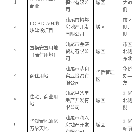
1
恒业有限公
城区
大
商业
司
侧
汕尾市裕邦
市
LC-AD-A04地
2
房地产开发
城区
侧
块建设项目
有限公司
侧
汕尾市金銮
市
置换安置用地
3
贸易有限公
城区
北
（商住用地）
司
东
汕尾市恭和
华
华侨管理
4
商住用地
实业投资有
办
区
限公司
友
汕尾星皓房
汕
住宅、商业用
5
地产开发有
城区
北
地
限公司
侧
汕尾市润兴
华润置地汕尾
汕
6
房地产开发
城区
万象天地
站
有限公司