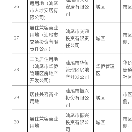
房用地（汕尾
26
安居有限公
城区
市
市人才安居有
司
限公司)
居住兼容商业
汕尾市交通
用地（汕尾市
市
27
投资有限责
城区
交通投资有限
侧
任公司
责任公司）
二类居住用地
汕尾市华侨
华
（汕尾市华侨
华侨管理
28
管理区房地
街
管理区房地产
区
产开发公司
社
开发公司）
汕尾市振兴
居住兼容商业
市
29
投资有限公
城区
用地
侧
司
汕尾市振兴
居住兼容商业
市
30
投资有限公
城区
用地
侧
司