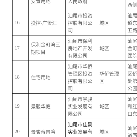
安置用地
人民政府
西
汕尾市投资
汕
16
投控·广贤汇
控股有限公
城区
道
司
五
汕尾市保利
汕
保利金町湾三
17
房地产开发
城区
金
期项目
有限公司
医
汕尾市华侨
汕
管理区投资
华侨管理
区
18
住宅用地
控股有限公
区
处
司
公
汕尾市景骏
汕
19
景骏华庭
实业发展有
城区
和
限公司
口
汕尾市佳景
汕
20
景骏帝景湾
实业发展有
城区
道