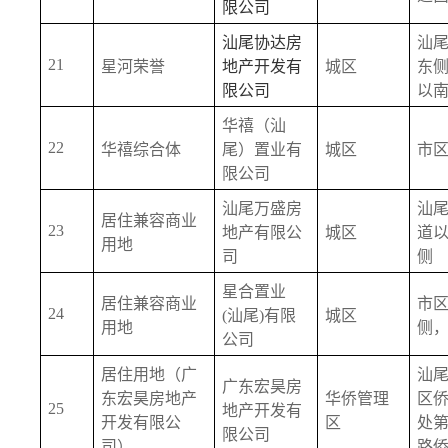
限公司
汕尾协达房
汕
21
星河荣誉
地产开发有
城区
东
限公司
以
华禧（汕
22
华禧综合体
尾）置业有
城区
市
限公司
汕尾万盛房
汕
居住兼容商业
23
地产有限公
城区
道以
用地
司
侧
星合置业 
居住兼容商业
市
24
(汕尾)有限
城区
用地
侧
公司
居住用地（广
汕
广东宏昊房
东宏昊房地产
华侨管理
区
25
地产开发有
开发有限公
区
处
限公司
司）
路