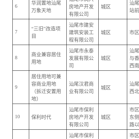
华润置地汕尾
汕
6
房地产开发
城区
万象天地
站
有限公司
汕尾市建安
“三旧”改造项
7
建筑安装工
城区
市
目
程有限公司
汕尾市永泰
汕
商业兼容居住
8
发展有限公
城区
与
用地
司
西
居住用地可兼
容商业用地
汕尾汉君商
汕
9
城区
（拆迁安置用
业有限公司
西
地）
汕尾市保利
市
10
保利时代
房地产开发
城区
东
有限公司
路
汕尾市保利
市