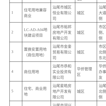
汕尾市城区
汕
住宅用地兼容
1
恒业有限公
城区
大
商业
司
侧
汕尾市裕邦
市
LC-AD-A04地
2
房地产开发
城区
侧
块建设项目
有限公司
侧
汕尾市金銮
市
置换安置用地
3
贸易有限公
城区
北
（商住用地）
司
东
汕尾市恭和
华
华侨管理
4
商住用地
实业投资有
办
区
限公司
友
汕尾星皓房
汕
住宅、商业用
5
地产开发有
城区
北
地
限公司
侧
汕尾市润兴