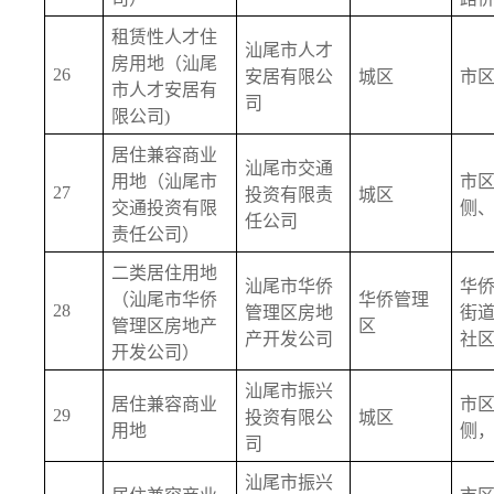
租赁性人才住
汕尾市人才
房用地（汕尾
26
安居有限公
城区
市
市人才安居有
司
限公司)
居住兼容商业
汕尾市交通
用地（汕尾市
市
27
投资有限责
城区
交通投资有限
侧
任公司
责任公司）
二类居住用地
汕尾市华侨
华
（汕尾市华侨
华侨管理
28
管理区房地
街
管理区房地产
区
产开发公司
社
开发公司）
汕尾市振兴
居住兼容商业
市
29
投资有限公
城区
用地
侧
司
汕尾市振兴