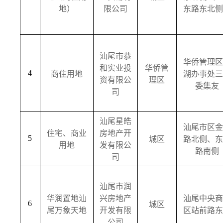
地）
限公司
东路东北侧
汕尾市恭
华侨管理区
和实业投
华侨管
4
商住用地
湖办事处三
资有限公
理区
委集友
司
汕尾星皓
汕尾市区金
住宅、商业
房地产开
5
城区
路北侧、东
用地
发有限公
路南侧
司
汕尾市润
华润置地汕
兴房地产
汕尾中央商
6
城区
尾万象天地
开发有限
区站前路东
公司