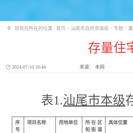
您现在所在的位置 :
首页
>
汕尾市自然资源局
>
专题
>
重
存量住
2024-07-10 16:44
来源：
本网
表
1.
汕尾市本级
序
项目名称
用地单位
所在区
具体位置
号
和街道