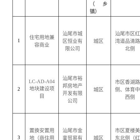
（乡
镇）
汕尾市城
汕尾市区红
住宅用地兼
1
区恒业有
城区
湾道品清路
容商业
限公司
北侧
汕尾市裕
LC-AD-A04
市区香湖路
邦房地产
地块建设项
2
城区
侧、体育中
开发有限
目
西侧
公司
置换安置用
汕尾市金
市区夏楼美
3
地（商住用
銮贸易有
城区
东北侧（红