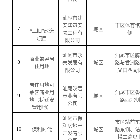
汕尾市建
安建筑安
市区体育馆
7
城区
“
三旧”改造
装工程有
侧
项目
限公司
汕尾市永
汕尾市区腾
商业兼容居
8
泰发展有
城区
路与香洲路
住用地
限公司
叉口西南
居住用地可
汕尾汉君
兼容商业用
汕尾市区香
9
商业有限
城区
地（拆迁安
路西北侧
公司
置用地）
汕尾市保
市区站前东
利房地产
10
保利时代
城区
路东侧、站
开发有限
横二路以