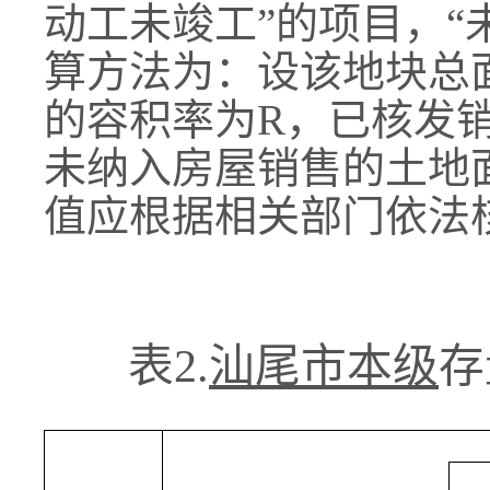
动工未竣工”的项目，“
算方法为：设该地块总
的容积率为
R
，已核发
未纳入房屋销售的土地
值应根据相关部门依法
表
2.
汕尾市本级
存