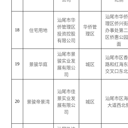
汕尾市华侨
汕尾市华
理区侨兴街
侨管理区
华侨管
18
住宅用地
办事处第二
投资控股
理区
区侨惠公园
有限公司
面
汕尾市景
汕尾市区香
骏实业发
19
景骏华庭
城区
路和红海东
展有限公
交叉口东北
司
汕尾市佳
景实业发
汕尾市区海
20
景骏帝景湾
城区
展有限公
大道西北
司