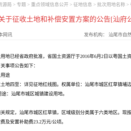
资源局
>
专题
>
重点领域信息公开
>
征地信息
>
批次用地名称
>
于征收土地和补偿安置方案的公告[汕府公字
本网讯
发布机构：
汕尾市自
用地已经省政府批准，省国土资源厅于2016年6月2日以粤国土资（
有关事项公告如下：
及用途
土地四至：详见征地红线图。权属单位：汕尾市城区红草镇埔边
地的用途：汕尾市城区城镇建设用地。
关规定，汕尾市城区红草镇，区域级别分类属于六类地区。现按
费及安置补助费23.2万元/公顷。