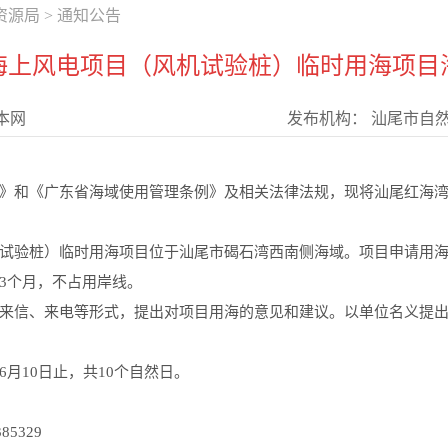
资源局
>
通知公告
海上风电项目（风机试验桩）临时用海项目
本网
发布机构：
汕尾市自
和《广东省海域使用管理条例》及相关法律法规，现将汕尾红海湾
桩）临时用海项目位于汕尾市碣石湾西南侧海域。项目申请用海总面积
3个月，不占用岸线。
信、来电等形式，提出对项目用海的意见和建议。以单位名义提出
年6月10日止，共10个自然日。
5329