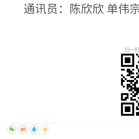
通讯员：陈欣欣 单伟
扫一