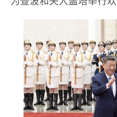
为查波和夫人盖塔举行欢