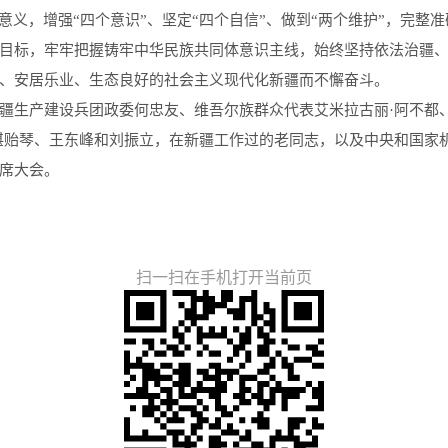
意义，增强“四个意识”、坚定“四个自信”、做到“两个维护”，完整
目标，牢牢把握铸牢中华民族共同体意识主线，始终坚持依法治疆
、安居乐业、生态良好的社会主义现代化新疆而不懈奋斗。
疆生产建设兵团政委何忠友、维吾尔族群众代表艾米拉古丽·阿不都
谌贻琴、王东峰和刘振立，在新疆工作过的老同志，以及中央和国家
席大会。
扫一扫在手机打开当前页