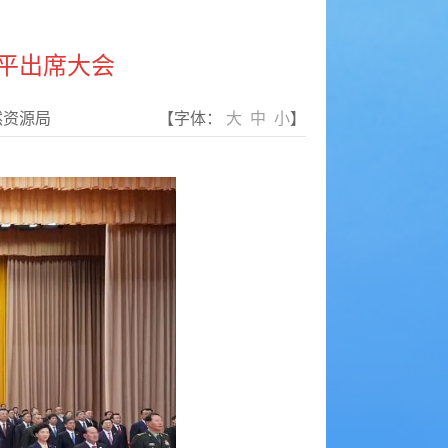
近平出席大会
然资源局
【字体：
大
中
小
】