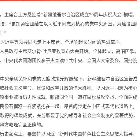
。主席台上方悬挂着“新疆维吾尔自治区成立70周年庆祝大会”横幅
标语：“更加紧密团结在以习近平同志为核心的党中央周围，为建设
！”
中，习近平等领导同志走上主席台，全场响起长时间的热烈掌声。
人民政府主席艾尔肯·吐尼亚孜宣布大会开始。全体起立，高唱国歌
、中央代表团副团长李干杰宣读中共中央、全国人大常委会、国务
党中央亲切关怀和党的民族政策光辉照耀下，新疆维吾尔自治区宣告成
取社会主义革命、建设和改革开放的伟大胜利。以习近平同志为核
项事业取得历史性成就，新疆同全国一道打赢脱贫攻坚战、全面建
民像石榴籽一样紧紧抱在一起、昂首阔步走在中国式现代化道路上
来取得的辉煌成就，充分彰显了党的领导和社会主义制度的显著优势
疆方略是完全正确的。
历史起点上，要坚持以习近平新时代中国特色社会主义思想为指导