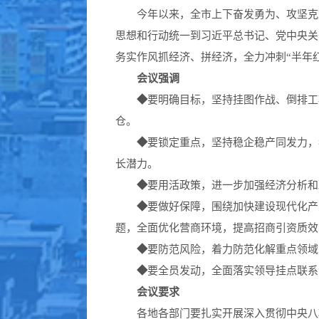
今年以来，全市上下奋发勇为、攻坚克
思想和行动统一到
习近平
总书记
、
党中央关
务实作风
抓
经济
、
拼
经济，
全力
冲刺
“
半年
会议强调
◆
要
明确目标
，
坚持
挂图作战、倒排工
仓
。
◆
要
锁定重点
，
坚持
稳企
稳
产
同
发力，
长
潜力
。
◆
要
用活政策
，
进一步加强经济分析和
◆
要
做好保障
，
围绕
加快
建设
现代化
产
题，全面
优化
营商环境
，
提高招商引资质效
◆
要
防范风险
，
着力
防范化解重点领域
◆
要
全员发动
，
全面
落实领导挂点联系
会议
要求
各地各部门要
扎实开展
深入
贯彻
中央八