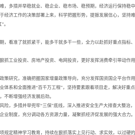
难，多措并举稳就业、稳企业、稳市场、稳预期，
经济运行保持稳
于经济工作的决策部署上来，科学把握形势，
提振
发展信心，
坚持
红
”
。
期，
看准了就抓紧干，
能多干就多干一些，
全力以赴
抓好
重点指标
狠抓
工业
投资、
房地产
投资、
电网
投资
，
更好
发挥
消费
牵引
带动
作
政策研究，
准确把握国家
增量
政策导向，
充分发挥
国资
国企
平台
作
业
体系
和
全面
推进
“
百千万
工程
”
，
坚持要素跟着项目走，解决好重点
，
不断
增强
经济
发展
后劲
。
风险，
多措并举兜牢
“三保”底线，
深入
推进
安全
生产
大排查
大整治
，
企业制度，
充分
调动
各方
资源
力量
，凝聚抓经济促发展的强大合力
项规定精神
学习
教育
，
持续
在狠抓落实上见行动、求实效
，
以
过硬