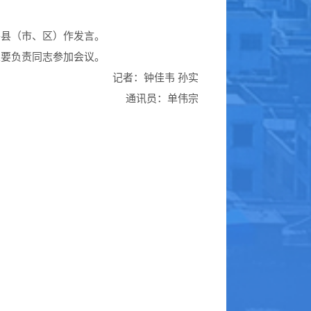
各县（市、区）作
发言。
主要负责同志
参加
会议
。
记者
：
钟佳韦 孙实
通讯员：
单伟宗