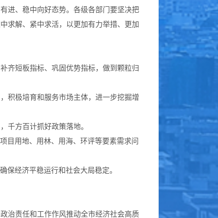
中有进、稳中向好态势。各
级
各部门要
坚决
把
难中求解、紧中求活
，
以更加有力举措、更加
、补齐
短板
指标、巩固优势指标，
做到
颗粒归
用
，
积极
培育和
服务
市场主体，
进一步
挖掘
增
用
，
千方百计抓好政策落地
。
项目用地、用林、用海、环评等要素需求问
确保经济平稳运行和社会大局稳定。
。
的
政治
责任
和
工作
作风
推动全市经济社会高质