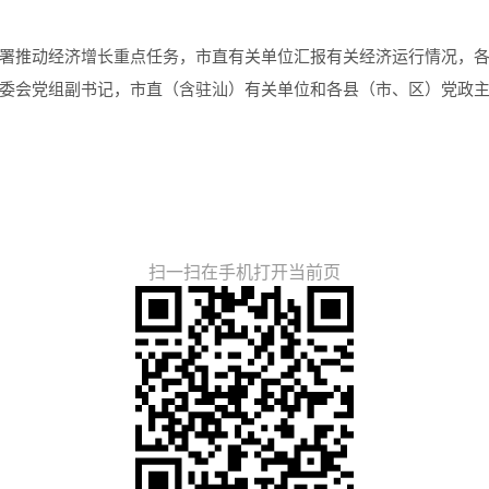
署推动经济增长重点任务，
市直
有关
单位
汇报有关经济运行情况，
委会党组副书记，
市直（含驻汕）有关单位
和
各县（市、区）党政
扫一扫在手机打开当前页