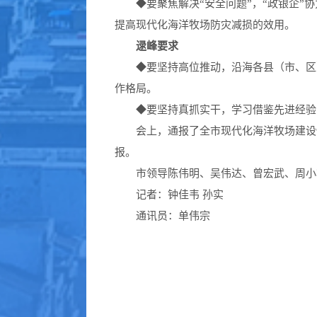
◆
要聚焦解决“安全问题”，“政银企
”
提高现代化海洋牧场防灾减损的效用。
逯峰要求
◆
要坚持高位推动，沿海各县（市、区
作格局。
◆
要坚持真抓实干，学习借鉴先进经验
会上，通报了全市现代化海洋牧场建设
报。
市领导陈伟明、吴伟达、曾宏武、周小
记者
：钟佳韦 孙实
通讯员：
单伟宗