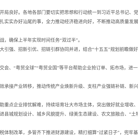
局良好。各地各部门要切实把思想和行动统一到习近平总书记、党
扎实实办好汕尾的事，全力推动经济稳进向好，不断推动高质量发
，确保上半年实现时间任务“双过半”。
大引强、招新引优、招链引群协同并进，结合“十五五”规划前瞻做
交会、“粤贸全球”“粤贸全国”等平台帮助企业抢订单、拓市场，进
效承接产业转移，推动传统产业焕新升级、支柱产业强链补链、新
助重点企业排忧解难，持续培育壮大市场主体，突出做好就业增收
进县城规划设计、城乡风貌提升、绿美生态建设、农文旅融合、“土特
税体制改革，多管齐下推进财源建设，精打细算“过紧日子”，兜牢基