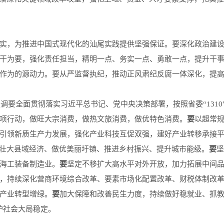
，为推进中国式现代化的汕尾实践提供坚强保证。要深化政治建设
干为要，强化责任担当，精明一点、务实一点、勇敢一点，提升干
作为的源动力。要从严监督执纪，推动正风肃纪反腐一体深化，提
调要全面贯彻落实习近平总书记、党中央决策部署，按照省委“131
项行动，做旺大宗消费，做热文旅消费，做优特色消费。
要
以超常
引领新质生产力发展，强化产业科技互促双强，建好产业转移承接
进壮大县域经济、做优美丽圩镇、推进乡村振兴、提升城市能级。
要
坚
海工装备制造业。
要
坚定不移扩大高水平对外开放，加力拓展中间
，持续深化营商环境综合改革、要素市场化配置改革、财税体制改
产业转型增绿。
要
加大保障和改善民生力度，持续做好稳就业、抓
护社会大局稳定。