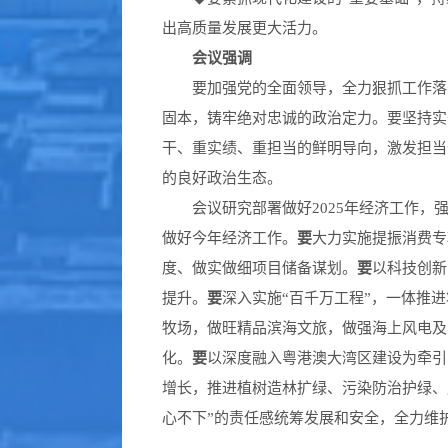
出高质量发展更大活力。
会议强调
要加强党的全面领导，全力狠抓工作落实
固本，铸牢绝对忠诚的政治定力。要坚持实
干、重实绩、重担当的鲜明导向，激发担当
的良好政治生态。
会议研究部署做好2025年经济工作，强
做好今年经济工作。
要
大力实施提振消费专
度、做实做细项目储备谋划。
要
以科技创新
提升。
要
深入实施“百千万工程”，一体推
牧场，做旺精品滨海文旅，做强海上风电及
化。
要
以深度融入粤港澳大湾区建设为牵引
增长，推进植树造林扩绿、污染防治护绿、
心不下”的责任感统筹发展和安全，全力维