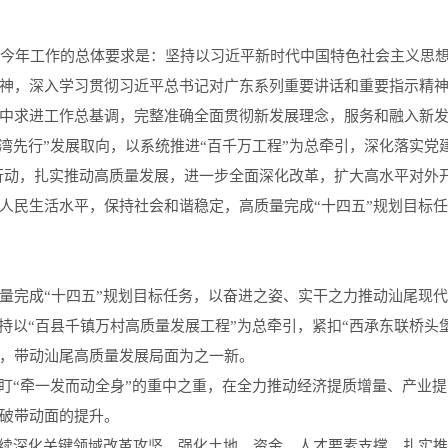
好今年工作的总体要求是：坚持以习近平新时代中国特色社会主义思
神，深入学习贯彻习近平总书记对广东系列重要讲话和重要指示精神，认
中求进工作总基调，完整准确全面贯彻新发展理念，服务和融入新发
湾先行”发展取向，以系统推进“百千万工程”为总牵引，深化落实党建
年”行动，扎实推动高质量发展，进一步全面深化改革，扩大高水平对
人民生活水平，保持社会和谐稳定，高质量完成“十四五”规划目标
完成“十四五”规划目标任务，以奋进之姿、实干之力推动汕尾现代
坚持以“百县千镇万村高质量发展工程”为总牵引，紧扣“西承东联桥头
，带动汕尾高质量发展局面为之一新。
紧盯“牵一发而动全身”的重中之重，在全力推动经济提质增量、产业
破带动面的提升。
持续深化关键领域改革攻坚，强化土地、资金、人才要素支撑，扎实