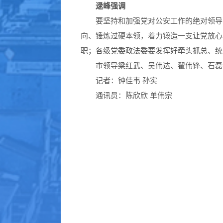
逯峰强调
要坚持和加强党对公安工作的绝对领导，
向、锤炼过硬本领，着力锻造一支让党放心
职；各级党委政法委要发挥好牵头抓总、统
市领导梁红武、吴伟达、翟伟锋、石磊
记者：钟佳韦 孙实
通讯员：陈欣欣 单伟宗