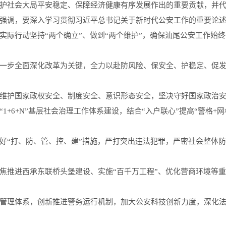
社会大局平安稳定、保障经济健康有序发展作出的重要贡献，并代
强调，要深入学习贯彻习近平总书记关于新时代公安工作的重要论
实际行动坚持“两个确立”、做到“两个维护”，确保汕尾公安工作始
步全面深化改革为关键，全力以赴防风险、保安全、护稳定、促发
维护国家政权安全、制度安全、意识形态安全，坚决守好国家政治安
1+6+N”基层社会治理工作体系建设，结合“入户联心”提高“警格+
好“打、防、管、控、建”措施，严打突出违法犯罪，严密社会整体
焦推进西承东联桥头堡建设、实施“百千万工程”、优化营商环境等
管理体系，创新推进警务运行机制，加大公安科技创新力度，深化