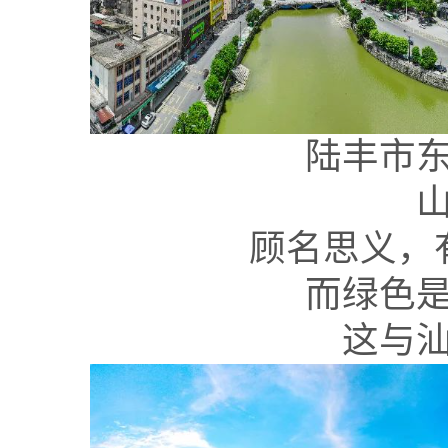
陆丰市
顾名思义，
而绿色
这与