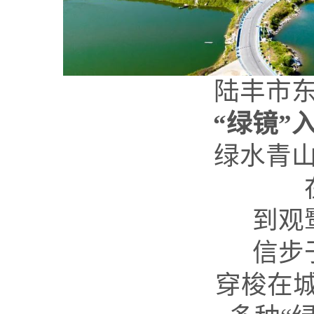
陆丰市
“绿镜”
绿水青
到观
信步
穿梭在城