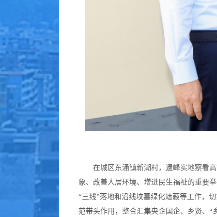
在城区东涌镇新湖村，逯峰实地察看高铁沿
象、改善人居环境、增进民生福祉的重要举
“三线”落地和沿线坟墓绿化遮蔽等工作，
范带头作用，整合汇集央企国企、乡贤、“