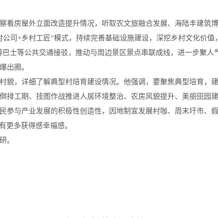
看房屋外立面改造提升情况，听取农文旅融合发展、海陆丰建筑博
村公司+乡村工匠”模式，持续完善基础设施建设，深挖乡村文化价值
旅游巴士等公共交通接驳，推动与周边景区景点串联成线，进一步聚人
爆出圈。
貌，详细了解典型村培育建设情况。他强调，要聚焦典型培育，建立
倒排工期、挂图作战推进人居环境整治、农房风貌提升、美丽田园
民参与产业发展的积极性创造性，因地制宜发展村咖、周末圩市、
拥有更多获得感幸福感。
研。