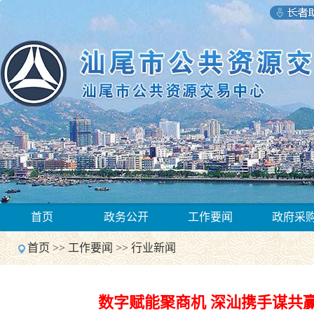
1
首页
政务公开
工作要闻
政府采
2
Previous
首页
>>
工作要闻
>>
行业新闻
Next
1
2
Previous
数字赋能聚商机 深汕携手谋共
Next