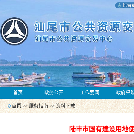
1
首页
政务公开
工作要闻
政府采
2
Previous
首页
>>
服务指南
>>
资料下载
Next
1
2
Previous
陆丰市国有建设用地
Next