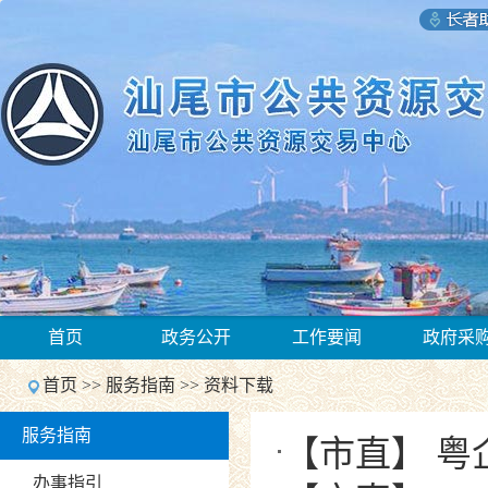
1
首页
政务公开
工作要闻
政府采
2
Previous
首页
>>
服务指南
>>
资料下载
Next
1
服务指南
2
【市直】 
Previous
Next
办事指引