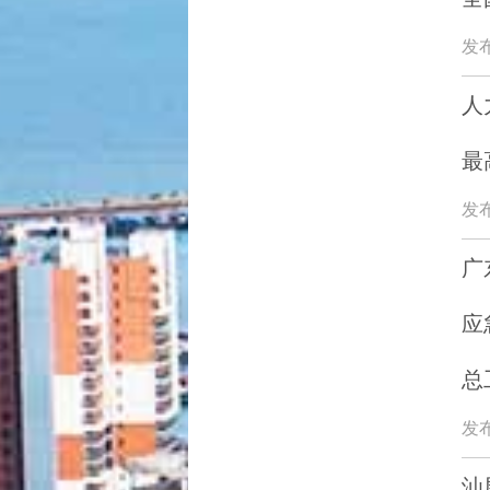
发布
人
最
发布
广
应
总
发布
汕