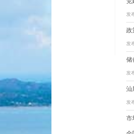
党
发布
政
发布
储
发布
汕
发布
市
全