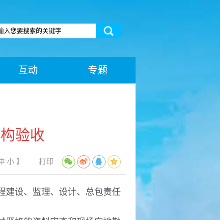
互动
专题
结构验收
中
小
】
打印
工程建设、监理、设计、总包责任