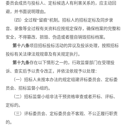
委员会成员与投标人、定标候选人有利害关系的，应主动回
避，并书面说明理由。
（四）全过程“留痕”机制。招标人的招标定标及同步录
音、录像等全过程有关资料应按规定保存，确保档案的完整和
安全，不得篡改、损毁、伪造或者擅自销毁招标档案。
第十
八
条
项目招标投标活动的异议及投诉处理，按照招标
投标有关法律法规规章及有关规定执行。
第
十九
条
存在以下情形之一的，行政监督部门在受理投
诉、查实后予以责令改正，并依法依规予以处理：
（一）招标人未按本办法的规定组建评标委员会、定标委
员会、招标监督小组的。
（二）招标监督小组非法干预资格审查或者开标、评标、
定标的。
（三）评标委员会、定标委员会不客观、不公正履行职责
的。