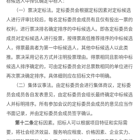
标候选人中择优确定中标人：
（一）票决定标法。定标委员会根据定标因素对定标候选
人进行评审比较后，每名定标委员会成员有且仅有投出一票的
权利，进行票决排名确定排序的中标候选人。即各定标委员会
成员对定标候选人进行投票，按得票高低推荐排序的中标候选
人，得票最高者为第一中标候选人，其他中标候选人以此类
推。票决采用记名方式并注明投票理由。得票相同且影响中标
候选人排序确定的，可由定标委员会对总票数相同的单位进行
再次票决确定排序。具体细则应在招标文件中明确。
（二）集体议事法。由定标委员会进行集体商议，定标委
员会成员各自发表意见，由定标委员会组长最终确定中标候选
人并标明排序。所有参加会议的定标委员会成员的意见应当作
书面记录，并由定标委员会成员签字确认。
第十
二
条
定标因素。招标人可以根据项目特征和实际需
要，将社会经济效益、服务响应程度、价格因素、企业实力、