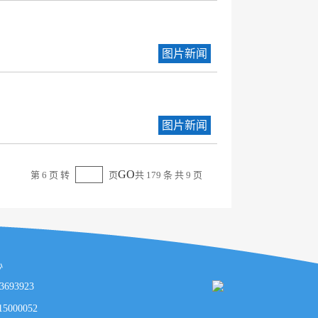
图片新闻
图片新闻
GO
第 6 页 转
页
共 179 条 共 9 页
心
93923
00052