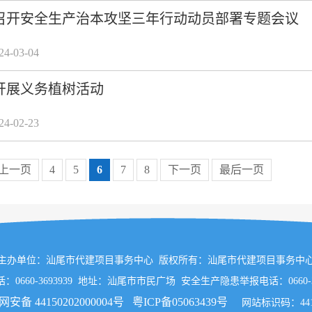
召开安全生产治本攻坚三年行动动员部署专题会议
-03-04
开展义务植树活动
-02-23
上一页
4
5
6
7
8
下一页
最后一页
主办单位：汕尾市代建项目事务中心 版权所有：汕尾市代建项目事务中
：0660-3693939 地址：汕尾市市民广场 安全生产隐患举报电话：0660-36
安备 44150202000004号
粤ICP备05063439号
网站标识码：44150