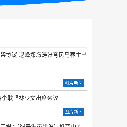
架协议 逯峰郑海涛张育民马春生出
图片新闻
涛李耿坚林少文出席会议
图片新闻
万工程”（绿美生态建设）科普中心