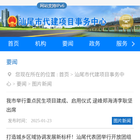
首页
机构
要闻
政务
服务
要闻
您现在所在的位置 :
首页
>
汕尾市代建项目事务中
心
>
要闻
>
图片新闻
我市举行重点民生项目建成、启用仪式 逯峰郑海涛李耿坚
出席
发布时间： 2025-01-23
图片新闻
打造城乡区域协调发展新标杆！汕尾代表团举行开放团组