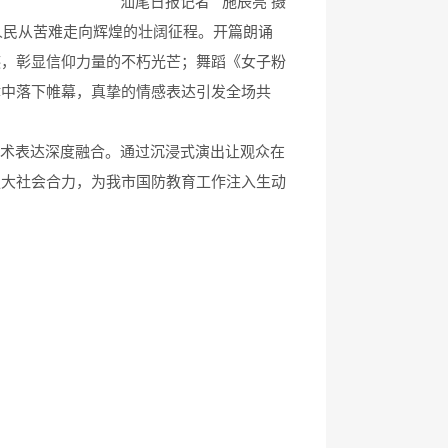
汕尾日报记者 施辰亮 摄
人民从苦难走向辉煌的壮阔征程。开篇朗诵
迹，彰显信仰力量的不朽光芒；舞蹈《女子粉
律中落下帷幕，真挚的情感表达引发全场共
艺术表达深度融合。通过沉浸式演出让观众在
强大社会合力，为我市国防教育工作注入生动