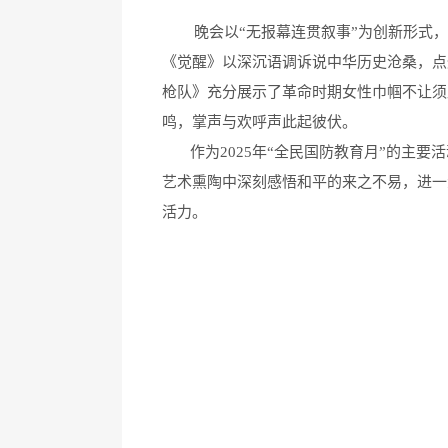
晚会以“无报幕连贯叙事”为创新形式，通
《觉醒》以深沉语调诉说中华历史沧桑，点
枪队》充分展示了革命时期女性巾帼不让须
鸣，掌声与欢呼声此起彼伏。
作为2025年“全民国防教育月”的主要
艺术熏陶中深刻感悟和平的来之不易，进一
活力。