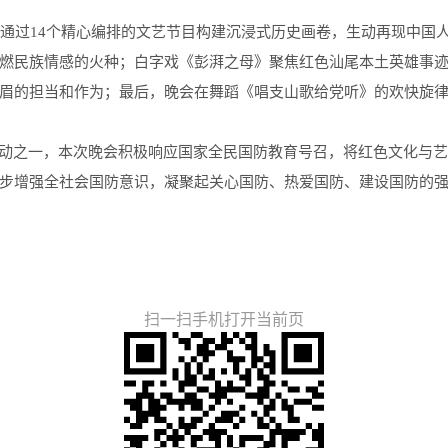
过14个精心编排的文艺节目构建沉浸式历史画卷，生动再现中国
燃民族情感的火种；白字戏《彭湃之母》聚焦红色汕尾本土英雄事
眉的担当和作为；最后，晚会在舞蹈《唱支山歌给党听》的欢快旋
活动之一，本次晚会积极响应国家全民国防教育号召，将红色文化与
步增强全社会国防意识，凝聚起关心国防、热爱国防、建设国防的
扫一扫手机打开当前页