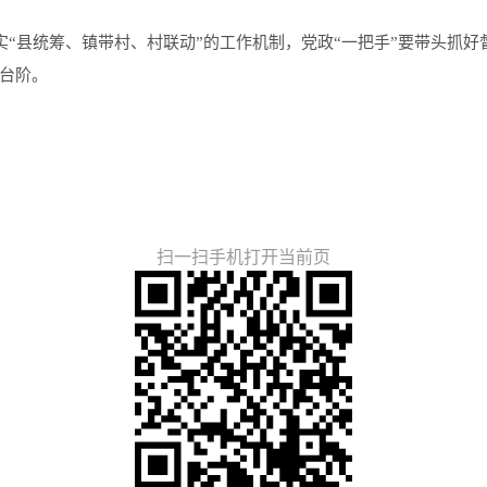
“县统筹、镇带村、村联动”的工作机制，党政“一把手”要带头抓
台阶。
记者：钟佳
通讯员：陈保
扫一扫手机打开当前页