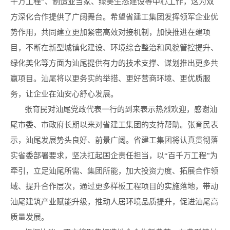
千万工程”、制造业当家、绿美生态建设等中心工作，这为双
方深化合作提供了广阔舞台。希望省建工集团发挥领军企业优
势作用，共同建立更加紧密高效对接机制，加快推进在建项
目，不断在新型城镇化建设、环境综合整治和风貌管控提升、
绿化美化等方面为汕尾提供有力的技术支撑、谋划推出更多共
赢项目。汕尾将以更务实的举措、更好营商环境、更优质服
务，让企业在汕安心舒心发展。
张育民对汕尾党政代表一行的到来表示热烈欢迎，感谢汕
尾市委、市政府长期以来对省建工集团的支持帮助。张育民表
示，汕尾发展势头良好、前景广阔。省建工集团将认真贯彻落
实省委部署要求，坚决扛起国企责任担当，以“百千万工程”为
牵引，立足汕尾所需、集团所能，加大投资力度、拓展合作领
域、提升合作层次，通过更多样板工程项目的实施落地，带动
汕尾建筑产业赋能升级，推动人居环境品质提升，促进汕尾高
质量发展。