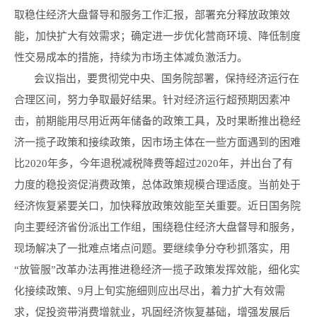
取稳住经济大盘督导和服务工作汇报，部署充分释放政策效
能，加快扩大有效需求；确定进一步优化营商环境、降低制度
性交易成本的措施，持续为市场主体减负激活力。
会议指出，要贯彻党中央、国务院部署，保持经济运行在
合理区间，努力争取最好结果。针对经济运行超预期因素冲
击，前期能用尽用近两年储备的政策工具，及时果断推出稳经
济一揽子政策和接续政策，因市场主体在一些方面遇到的困难
比2020年多，今年退税减税降费等超过2020年，并出台了有
力度的稳投资促消费政策，总体政策规模合理适度。当前处于
经济恢复紧要关口，加快释放政策效能至关重要。近日国务院
向主要经济省份派出工作组，围绕稳住经济大盘督导和服务，
现场解决了一批难点堵点问题。要继续争分夺秒抓落实，用
“放管服”改革办法再推进稳经济一揽子政策发挥效能，细化实
化接续政策、9月上旬实施细则应出尽出，着力扩大有效需
求，促投资带消费增就业，巩固经济恢复基础，增强发展后