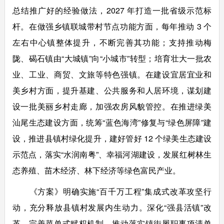
总结推广好的经验做法，2027 年打造一批省级示范标
杆。在做强乡镇联城带村节点功能方面，每年推动 3 个
左右中心镇整体提升，不断完善其功能；支持推动梅
陇、碣石镇由“大城镇”向“小城市”转型；培育壮大一批农
业、工业、商贸、文旅等特色强镇。在建设宜居宜业和
美乡村方面，提升基建、公共服务和人居环境，谋划建
设一批美丽乡村走廊，加强农房风貌管控。在推进绿美
汕尾生态建设方面，统筹“蓝色海湾”修复与“绿色屏障”建
设，推进县镇村绿化提升，建好管好 12 个绿美生态建设
示范点，落实“水润南粤”、幸福河湖建设，发展红树林生
态养殖、苗木经济、林下经济等绿色富民产业。
《方案》明确实施“百千万工程”集成式改革攻坚行
动，充分释放县镇村发展内生动力。深化“强县活镇”改
革，完善菜单式赋权机制，推动落实镇街履职事项清单