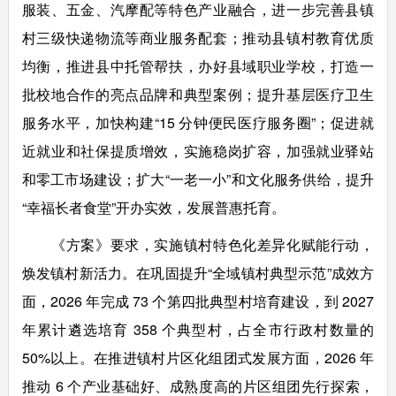
服装、五金、汽摩配等特色产业融合，进一步完善县镇
村三级快递物流等商业服务配套；推动县镇村教育优质
均衡，推进县中托管帮扶，办好县域职业学校，打造一
批校地合作的亮点品牌和典型案例；提升基层医疗卫生
服务水平，加快构建“15 分钟便民医疗服务圈”；促进就
近就业和社保提质增效，实施稳岗扩容，加强就业驿站
和零工市场建设；扩大“一老一小”和文化服务供给，提升
“幸福长者食堂”开办实效，发展普惠托育。
《方案》要求，实施镇村特色化差异化赋能行动，
焕发镇村新活力。在巩固提升“全域镇村典型示范”成效方
面，2026 年完成 73 个第四批典型村培育建设，到 2027
年累计遴选培育 358 个典型村，占全市行政村数量的
50%以上。在推进镇村片区化组团式发展方面，2026 年
推动 6 个产业基础好、成熟度高的片区组团先行探索，