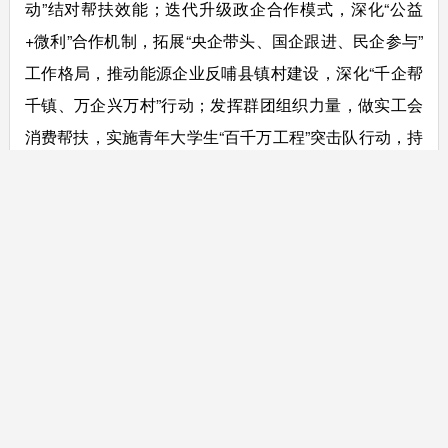
动”结对帮扶效能；迭代升级政企合作模式，深化“公益
+微利”合作机制，拓展“央企带头、国企跟进、民企参与”
工作格局，推动能源企业反哺县镇村建设，深化“千企帮
千镇、万企兴万村”行动；发挥群团组织力量，做实工会
消费帮扶，实施青年大学生“百千万工程”突击队行动，持
续开展“美丽庭院”提质扩容“五美行动”；引导民主党派、
工商联、无党派人士、新的社会阶层人士和港澳台同胞
和侨胞参与“百千万工程”，深化“百会助百镇”行动；持续
强化群众力量动员，深化“入户联心”等机制，广泛发动群
众在“百千万工程”当主角。
相关稿件