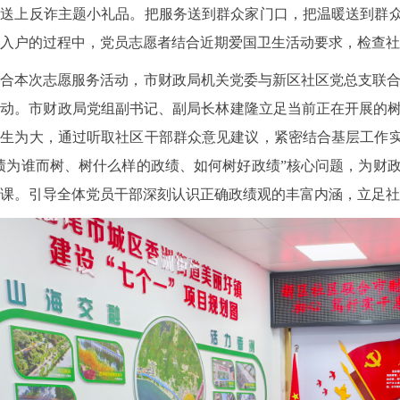
送上反诈主题小礼品。把服务送到群众家门口，把温暖送到群众
巷入户的过程中，党员志愿者结合近期爱国卫生活动要求，检查
本次志愿服务活动，市财政局机关党委与新区社区党总支联合开
活动。市财政局党组副书记、副局长林建隆立足当前正在开展的
生为大，通过听取社区干部群众意见建议，紧密结合基层工作实
绩为谁而树、树什么样的政绩、如何树好政绩”核心问题，为财
党课。引导全体党员干部深刻认识正确政绩观的丰富内涵，立足