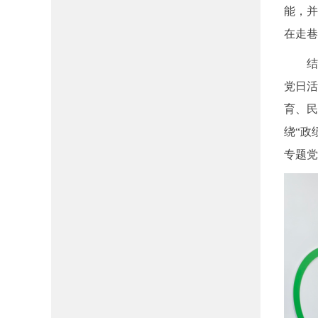
能，并
在走
结合
党日
育、民
绕“政
专题