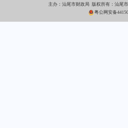
主办：汕尾市财政局 版权所有：汕尾
粤公网安备441502