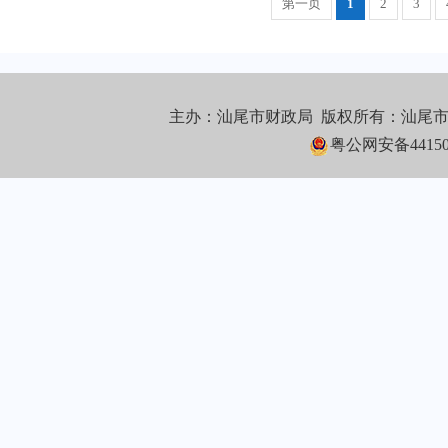
第一页
1
2
3
主办：汕尾市财政局 版权所有：汕尾
粤公网安备441502