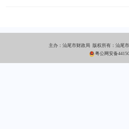
主办：汕尾市财政局 版权所有：汕尾
粤公网安备441502