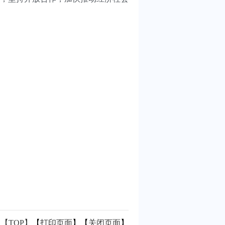
【TOP】
【
打印页面
】【
关闭页面
】