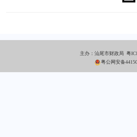
主办：汕尾市财政局
粤IC
粤公网安备441502