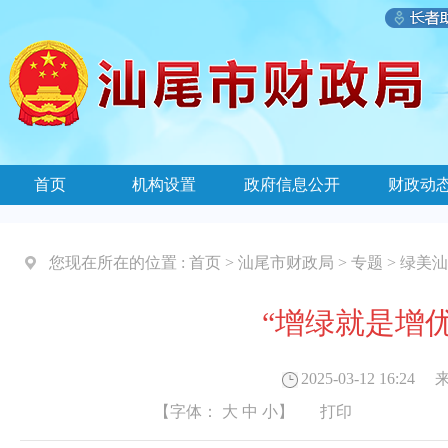
首页
机构设置
政府信息公开
财政动
您现在所在的位置 :
首页
>
汕尾市财政局
>
专题
>
绿美汕
“增绿就是增
2025-03-12 16:24
来
【字体：
大
中
小
】
打印