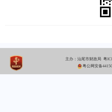
主办：汕尾市财政局
粤IC
粤公网安备441502