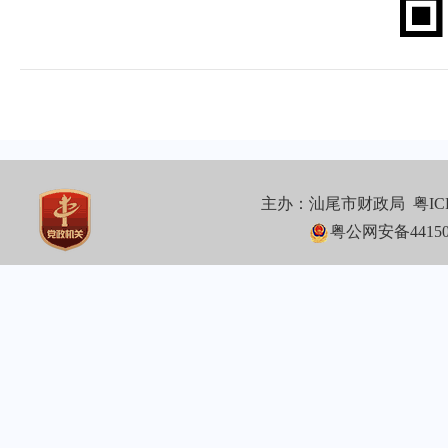
主办：汕尾市财政局
粤IC
粤公网安备441502